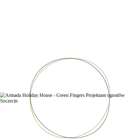
znalazły potwierdzenie w praktyce.
Największym wyzwaniem było zmieszczenie omówionych wyżej
elementów na bardzo małej przestrzeni i sprawienie wrażenia
lekkości i otwartości całej kompozycji – szczególnie za sprawą
delikatnych traw, jasnych rozwiniętych żaglach i stonowanej
kolorystyce.
Montaż samych żagli również nie okazał się łatwy, musieliśmy
niestety zmienić nieco pierwotną koncepcje i finalnie zamontowane
zostały trzy zachodzące na siebie żagle. Niestety w dni wietrzne
zwijają się automatycznie 🙁
Galeria realizacji